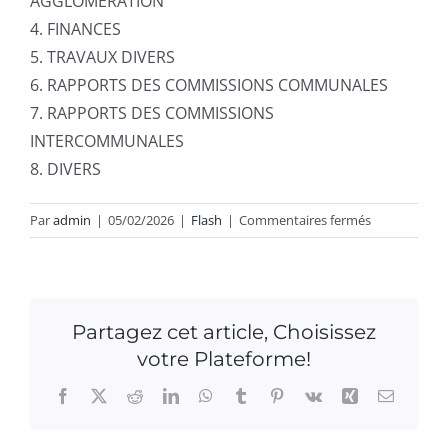
AGGLOMERATION
4. FINANCES
5. TRAVAUX DIVERS
6. RAPPORTS DES COMMISSIONS COMMUNALES
7. RAPPORTS DES COMMISSIONS
INTERCOMMUNALES
8. DIVERS
sur
Par
admin
|
05/02/2026
|
Flash
|
Commentaires fermés
Le
Conseil
Municipal
se
Partagez cet article, Choisissez
réunira
votre Plateforme!
en
séance
Facebook
X
Reddit
LinkedIn
WhatsApp
Tumblr
Pinterest
Vk
Xing
Email
ordinaire
le