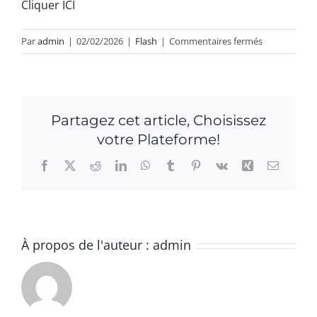
Cliquer ICI
sur
Par
admin
|
02/02/2026
|
Flash
|
Commentaires fermés
Convocation
des
membres
de
Partagez cet article, Choisissez
la
votre Plateforme!
Commission
de
Facebook
X
Reddit
LinkedIn
WhatsApp
Tumblr
Pinterest
Vk
Xing
Email
Contrôle
des
listes
électorales
À propos de l'auteur :
admin
Le
Conseil