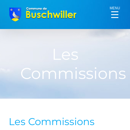
Passer
MENU
au
contenu
Les
Commissions
Les Commissions