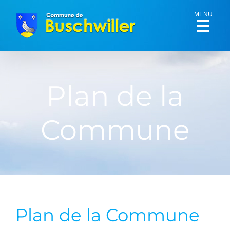
Passer
MENU
au
contenu
Plan de la
Commune
Plan de la Commune