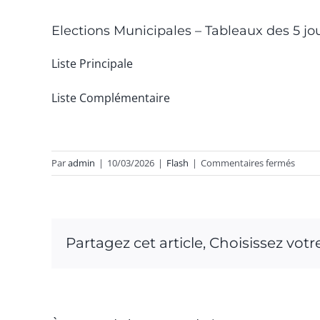
Elections Municipales – Tableaux des 5 jo
Liste Principale
Liste Complémentaire
sur
Par
admin
|
10/03/2026
|
Flash
|
Commentaires fermés
Electi
Munic
–
Table
Partagez cet article, Choisissez vot
des
5
jours