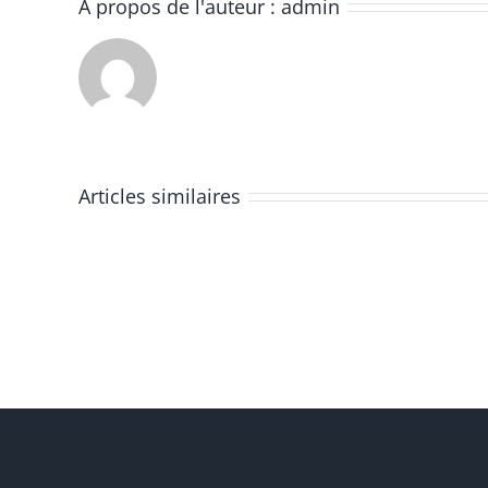
À propos de l'auteur :
admin
Le
Conseil
Municipal
se
Articles similaires
tiendra
le
lundi
06
juillet
2026
à
18h30
dans
la