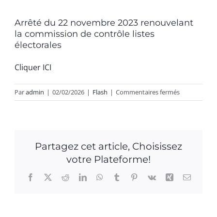
Arrêté du 22 novembre 2023 renouvelant
la commission de contrôle listes
électorales
Cliquer ICI
sur
Par
admin
|
02/02/2026
|
Flash
|
Commentaires fermés
Arrêté
du
22
novembre
Partagez cet article, Choisissez
2023
votre Plateforme!
renouvelant
la
Facebook
X
Reddit
LinkedIn
WhatsApp
Tumblr
Pinterest
Vk
Xing
Email
commission
de
contrôle
listes