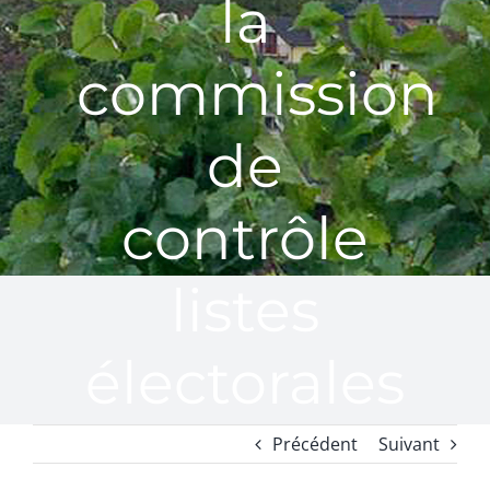
la
commission
de
contrôle
listes
électorales
Précédent
Suivant